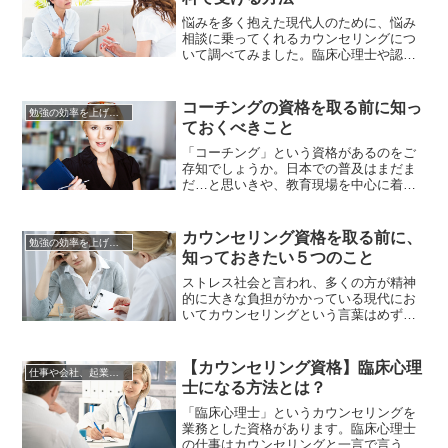
本質や隠れている要素を分かりやすくし
てくれるものですよね。実際は、心理...
悩みを多く抱えた現代人のために、悩み
相談に乗ってくれるカウンセリングにつ
いて調べてみました。臨床心理士や認定
心理士のカウンセリングは、通常は無料
では受けられません。資格保有者へのカ
ウンセリングは、お金がかかるのが一般
コーチングの資格を取る前に知っ
勉強の効率を上げる方法
的なのです。しかしカウンセリングを無
ておくべきこと
料で受けたいという人も多いですよね。
カウンセリングが一般的でない日本...
「コーチング」という資格があるのをご
存知でしょうか。日本での普及はまだま
だ…と思いきや、教育現場を中心に着実
に広がりつつあるのです。「コーチン
グ」という言葉になじみがなくとも、
「コーチ」というと「指導者」のイメー
カウンセリング資格を取る前に、
勉強の効率を上げる方法
ジがパッと湧きますよね。そしてコーチ
知っておきたい５つのこと
ングとは「コーチをする」ことだと解釈
する人が多いのです。しかし「コーチ
ストレス社会と言われ、多くの方が精神
ン...
的に大きな負担がかかっている現代にお
いてカウンセリングという言葉はめずら
しいものではなくなりました。また、カ
ウンセリングを受ける人が増え、需要が
高まっている今、カウンセリングの資格
【カウンセリング資格】臨床心理
仕事や会社、起業の悩みを解決
を取得しようとする方も増えています。
士になる方法とは？
少し前まではカウンセリングを受けると
言うとかなり心配されたり変な目で...
「臨床心理士」というカウンセリングを
業務とした資格があります。臨床心理士
の仕事はカウンセリングと一言で言うに