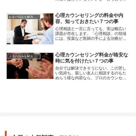
は足りないほど、多くの才能を必要とす
る資格です。臨床心理士は、一言でいう
と「人間の心の病を取り除く仕事」なの
心理カウンセリングの料金や内
お金の悩みを解決する方法
です。人の心の中の負担を軽くするべ
容、知っておきたい７つの事
く、精神の安定を目指して患者と向き合
うお仕事です。人口の多い日本では、...
心理相談と一言に言っても、実は幅広い
課題が存在します。「心理相談」の領域
には、投薬など医師の手による治療が必
要な「病気」の場合と、人に話す事によ
り解決が可能な「悩み」の場合があると
言えばわかりやすいでしょうか。その見
心理カウンセリング料金が格安な
人生の悩みを解決する方法
極め・対処を間違ってしまうと、大変で
時に気を付けたい７つの事
す。対象の重さや深さに応じた『治療
（医療）』『アセスメント』『心理療...
自分では解決できそうにない、この苦し
い気持ち、親しい友人に相談するのもた
めらう様な内容なら、プロのカウンセラ
ーを利用するのも手です。カウンセラー
には守秘義務がありますから、あなたの
悩みを誰にも漏らす事なく聞いてくれま
す。カウンセリングの料金は、「初回無
料」や行政が行っている「無料相談」
「電話相談」から1時間数千円といっ...