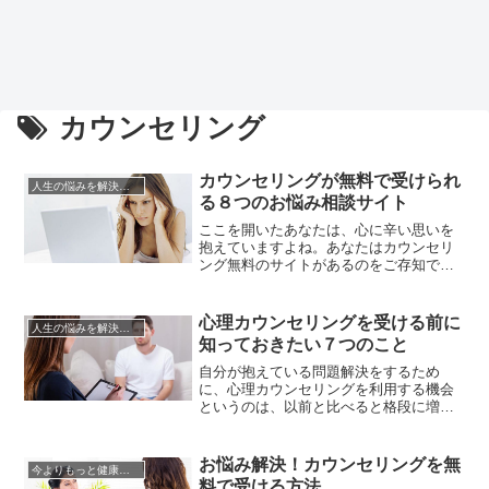
カウンセリング
カウンセリングが無料で受けられ
人生の悩みを解決する方法
る８つのお悩み相談サイト
ここを開いたあなたは、心に辛い思いを
抱えていますよね。あなたはカウンセリ
ング無料のサイトがあるのをご存知でし
ょうか？悩みを抱えるのはあなたが優し
い人だからです。そんなあなただから他
の人に迷惑が掛かってはいけないとひと
心理カウンセリングを受ける前に
人生の悩みを解決する方法
りで悩んでいるのではないでしょうか。
知っておきたい７つのこと
そんなとき、カウンセリングを受けてい
ただきたいのです。どこかへ行って...
自分が抱えている問題解決をするため
に、心理カウンセリングを利用する機会
というのは、以前と比べると格段に増え
ています。心理カウンセリングは、直接
的に問題解決の方法を勉強するのではな
く、心理的な背景から問題を作り出して
お悩み解決！カウンセリングを無
今よりもっと健康になる方法
いる状況を客観的に知ることで、問題の
料で受ける方法