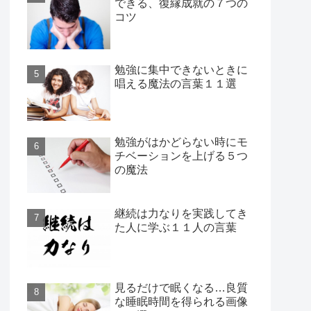
できる、復縁成就の７つの
コツ
勉強に集中できないときに
唱える魔法の言葉１１選
勉強がはかどらない時にモ
チベーションを上げる５つ
の魔法
継続は力なりを実践してき
た人に学ぶ１１人の言葉
見るだけで眠くなる…良質
な睡眠時間を得られる画像