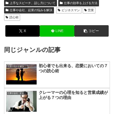
上手なスピーチ、話し方について
仕事の効率を上げる方法
仕事や会社、起業の悩みを解決
ビジネスマン
営業
読心術
X
LINE
コピー
同じジャンルの記事
初心者でも出来る、恋愛においての７
恋愛の悩みを解決する方法
つの読心術
クレーマーの心理を知ると営業成績が
仕事や会社、起業の悩みを解決
上がる７つの理由