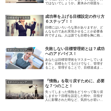
ではないでしょうか。夏休みの宿題を早
めに終わらせようと思っていても最終日
まで持ち越してしまったり、資格試験の
勉強計画を立てても計画通りにできなか
成功率を上げる目標設定の作り方
目標達成をする方法
ったり、仕事の目標を立てても、未達に
６ステップ！！
終わることが多いという人は決して少な
くありません。しかし、目標を達成...
目標にはいろいろな形がありますが、ど
んなものであれ実現させることが必要条
件ですよね。人は誰でも目標を胸に抱い
ていますが、それはその目標を実際に実
現させるため。そのために日々頑張って
いるのだといっても間違いではないでし
失敗しない目標管理術とは？成功
モチベーションアップの方法
ょう。心の中にある目標や願望をかなえ
へのアドバイス！
ることができれば多くを手に入れること
ができますし、また自信も高まりま...
あなたは目標管理術をマスターしていま
すか。目標をたてるだけでなく、管理す
ること。管理することで、目標達成まで
あとどれくらいか、また何が足りていな
いのか一目で判断することができるた
め、より効率よく目標達成までの道筋を
『情熱』を取り戻すために、必要
モチベーションアップの方法
たてることができるとあって、目標管理
な７つのこと！
術は人気のテクニックのひとつです。し
かし、その目標管理術を実際に上手く...
失ってしまった情熱をどうやって取り戻
しますか？目標を設定した時や、目指す
人に影響された時など、気持ちが若い時
期は熱い気持ちで苦難も乗り越えて頑張
れるものですが、何事にも成功するため