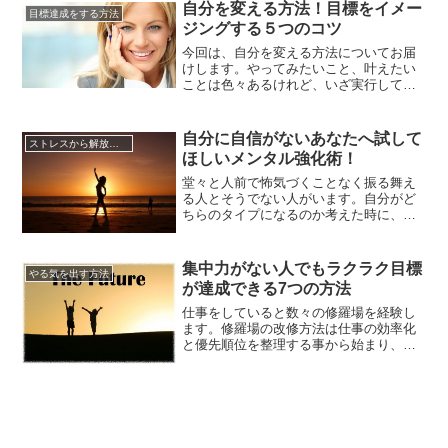
には反復が必要。いつも情熱を忘れずに
自分を変える方法！目標をイメー
目標達成をする方法
過ごすのは難しいものですね。いい時も
ジングする５つのコツ
あれば悪い時もあるのが当たり前です。
しかし、少し嫌なことがあったから...
今回は、自分を変える方法についてお届
けします。やってみたいこと、叶えたい
ことは色々あるけれど、いざ実行してみ
ようとすると、何をどうしたらいいの
か、どのように自分を変える努力をして
いけばいいのか、わからなくなってしま
自分に自信がないあなたへ試して
ストレスから解放させる方法
い、数ヶ月もすると元の自分に戻ってし
ほしいメンタル強化術！
まうこと、よくあるのではないでしょう
か？勉強やダイエット、仕事上での達...
堂々と人前で怖気づくことなく振る舞え
る人とそうでない人がいます。自分がど
ちらのタイプになるのか考えた時に、自
分に自信がないと思う人が大半です。失
敗や劣等感から生まれる自信の無さ、自
分の外見に自信が持てないなど理由は人
集中力がない人でもラクラク目標
やる気を出す方法
それぞれですがそうそう落ち込んでばか
が達成できる7つの方法
りいても損をしてしまいます。メンタル
を強化することで自分に自信を取り...
仕事をしていると数々の修羅場を経験し
ます。修羅場の改修方法は仕事の効率化
と優先順位を整理する事から始まり、最
終的には集中して作業を行う事が大切で
すが。焦ってしまって集中力がなくなっ
てしまった時どのように目標を達成した
ら良いのでしょう。修羅場を放棄して逃
亡してしまいましょうか？いえいえ、そ
ういうわけにもいきませんね。後が...