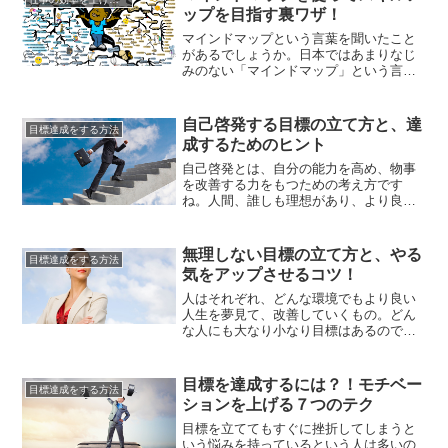
を見ると、ついつい羨ましい気持ちや、
ップを目指す裏ワザ！
自分を否定するような気分になりがちな
もの。熱意と言うものはかなり個人差...
マインドマップという言葉を聞いたこと
があるでしょうか。日本ではあまりなじ
みのない「マインドマップ」という言葉
ですが、欧米では大人気のスキルアップ
法として注目を集めているのです。今回
は特にスキルアップ方法として説明して
自己啓発する目標の立て方と、達
目標達成をする方法
いきますが、それ以外にも、ダイエット
成するためのヒント
や夢や野望など、様々な目標を据えるこ
ともできます。マインドマップは何...
自己啓発とは、自分の能力を高め、物事
を改善する力をもつための考え方です
ね。人間、誰しも理想があり、より良い
方向に行きたい、やりたい事を叶えるた
めに努力をしたいと思っていても、夢を
実現するどころか、努力を開始し持続し
無理しない目標の立て方と、やる
目標達成をする方法
つづけられる人など、ほんの一握り。そ
気をアップさせるコツ！
こで、自己啓発するための目標の立て方
から改めて見つめなおし、達成に向け...
人はそれぞれ、どんな環境でもより良い
人生を夢見て、改善していくもの。どん
な人にも大なり小なり目標はあるので
す。ですが、目標はあるけれども、なか
なか近づいている気もしないし、達成で
きるかも不安なことってありますよね。
目標を達成するには？！モチベー
目標達成をする方法
長い人生、目標に向かって努力するのは
ションを上げる７つのテク
とても長く、我慢の続く道のり。山あり
谷ありの人生ですから、無理をしない...
目標を立ててもすぐに挫折してしまうと
いう悩みを持っているという人は多いの