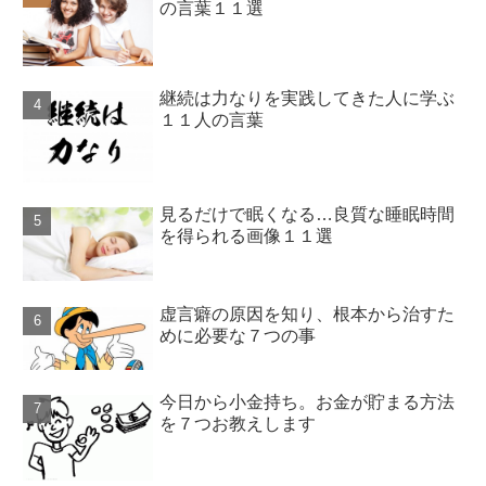
の言葉１１選
継続は力なりを実践してきた人に学ぶ
１１人の言葉
見るだけで眠くなる…良質な睡眠時間
を得られる画像１１選
虚言癖の原因を知り、根本から治すた
めに必要な７つの事
今日から小金持ち。お金が貯まる方法
を７つお教えします