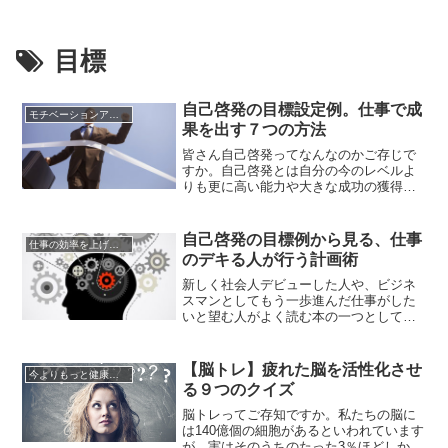
目標
自己啓発の目標設定例。仕事で成
モチベーションアップの方法
果を出す７つの方法
皆さん自己啓発ってなんなのかご存じで
すか。自己啓発とは自分の今のレベルよ
りも更に高い能力や大きな成功の獲得を
目指すことです。仕事をしていて自分の
能力を更に高くしたい、大きな仕事を成
功させたい、仕事で成果をだして充実し
自己啓発の目標例から見る、仕事
仕事の効率を上げる方法
た人生を送りたい。と思いませんか。自
のデキる人が行う計画術
分の今のレベルをあげることって意外と
難しいですよね。しかし自己啓発の...
新しく社会人デビューした人や、ビジネ
スマンとしてもう一歩進んだ仕事がした
いと望む人がよく読む本の一つとして、
自己啓発の本がありますよね。仕事の進
め方、気の持ち方、家の中での過ごし方
など、そういった文章を読み込むことは
【脳トレ】疲れた脳を活性化させ
今よりもっと健康になる方法
仕事のみならず日常の心構えにおいても
る９つのクイズ
大きな指標を与えてくれるでしょう。し
かし、こういった文章にかかれてい...
脳トレってご存知ですか。私たちの脳に
は140億個の細胞があるといわれています
が、実はそのうちのたった3％ほどしか使