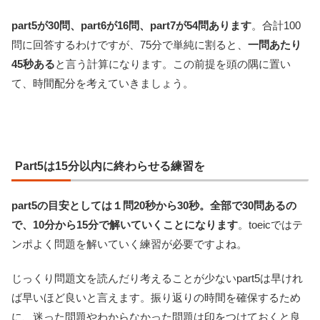
part5が30問、part6が16問、part7が54問あります
。合計100
問に回答するわけですが、75分で単純に割ると、
一問あたり
45秒ある
と言う計算になります。この前提を頭の隅に置い
て、時間配分を考えていきましょう。
Part5は15分以内に終わらせる練習を
part5の目安としては１問20秒から30秒。全部で30問あるの
で、10分から15分で解いていくことになります
。toeicではテ
ンポよく問題を解いていく練習が必要ですよね。
じっくり問題文を読んだり考えることが少ないpart5は早けれ
ば早いほど良いと言えます。振り返りの時間を確保するため
に、迷った問題やわからなかった問題は印をつけておくと良