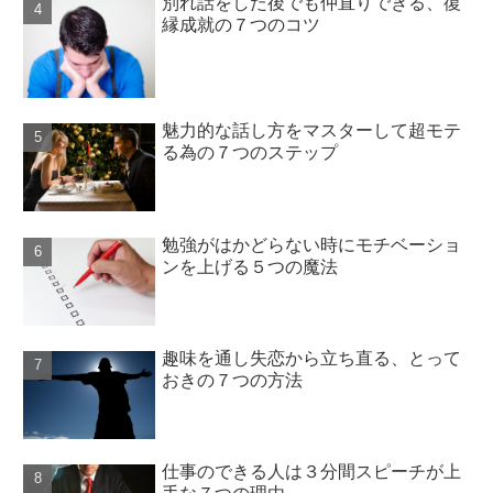
別れ話をした後でも仲直りできる、復
縁成就の７つのコツ
魅力的な話し方をマスターして超モテ
る為の７つのステップ
勉強がはかどらない時にモチベーショ
ンを上げる５つの魔法
趣味を通し失恋から立ち直る、とって
おきの７つの方法
仕事のできる人は３分間スピーチが上