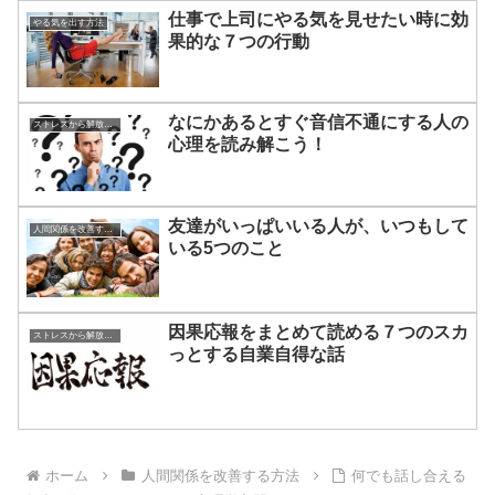
仕事で上司にやる気を見せたい時に効
やる気を出す方法
果的な７つの行動
なにかあるとすぐ音信不通にする人の
ストレスから解放させる方法
心理を読み解こう！
友達がいっぱいいる人が、いつもして
人間関係を改善する方法
いる5つのこと
因果応報をまとめて読める７つのスカ
ストレスから解放させる方法
っとする自業自得な話
ホーム
人間関係を改善する方法
何でも話し合える