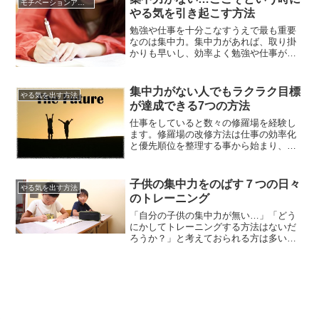
モチベーションアップの方法
動を起こすときの原因、すなわち動機と
やる気を引き起こす方法
いうことですが、実際には一言で言うと
「やる気」と言ったらわかりやす...
勉強や仕事を十分こなすうえで最も重要
なのは集中力。集中力があれば、取り掛
かりも早いし、効率よく勉強や仕事がで
きます。でも、モチベーションがあがら
なかったり、集中力を持続させるのがな
かなか難しかったりすることもありま
集中力がない人でもラクラク目標
やる気を出す方法
す。集中力がないといろいろ困ります。
が達成できる7つの方法
他人と同じぐらい勉強しても、実力に差
が出てしまうこともありますし、せっ...
仕事をしていると数々の修羅場を経験し
ます。修羅場の改修方法は仕事の効率化
と優先順位を整理する事から始まり、最
終的には集中して作業を行う事が大切で
すが。焦ってしまって集中力がなくなっ
てしまった時どのように目標を達成した
子供の集中力をのばす７つの日々
やる気を出す方法
ら良いのでしょう。修羅場を放棄して逃
のトレーニング
亡してしまいましょうか？いえいえ、そ
ういうわけにもいきませんね。後が...
「自分の子供の集中力が無い…」「どう
にかしてトレーニングする方法はないだ
ろうか？」と考えておられる方は多いで
しょう。実際、集中力のある子どもと無
い子供では、学業やスポーツだけでなく
あらゆる面で差が出てきますからね。ゆ
えに、自身の子供の集中力が無いと、ど
うしても焦ってしまうものです。単純に
将来が心配になるのですよね。そこ...