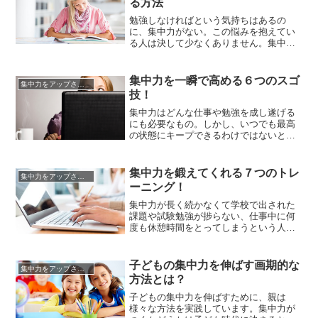
る方法
さらに音楽には、ストレスを解消する効
果や心臓が強くなる効果が実証さ...
勉強しなければという気持ちはあるの
に、集中力がない。この悩みを抱えてい
る人は決して少なくありません。集中し
なければと思えば思うほど、違うことが
したくなる。そういう人も多いのではな
いでしょうか。しかし、集中力があるか
集中力を一瞬で高める６つのスゴ
集中力をアップさせる方法
どうかは、生まれつきのものではありま
技！
せん。訓練したり環境を整えたりするこ
とで誰でも集中力を高めることは可能...
集中力はどんな仕事や勉強を成し遂げる
にも必要なもの。しかし、いつでも最高
の状態にキープできるわけではないとい
う厄介な面も持ち合わせています。確か
に、疲れているときや長時間タスクに没
頭しているときに集中力が薄れてくるの
集中力を鍛えてくれる７つのトレ
集中力をアップさせる方法
を感じることはよくありますよね。「そ
ーニング！
んな停滞期にあってもきちんと仕事や勉
強をこなせるよう、集中力を回復す...
集中力が長く続かなくて学校で出された
課題や試験勉強が捗らない、仕事中に何
度も休憩時間をとってしまうという人は
いませんか。集中力は、その日の体調や
天気、湿度などの環境的な要因によって
左右されやすいものです。とくに週の始
子どもの集中力を伸ばす画期的な
集中力をアップさせる方法
めにエンジンがかからないと感じている
方法とは？
人も多いのではないでしょうか。そん
な、外的要因や自分の元々の性格によ...
子どもの集中力を伸ばすために、親は
様々な方法を実践しています。集中力が