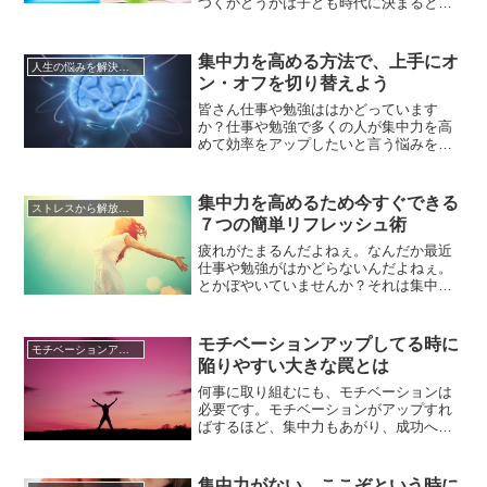
つくかどうかは子ども時代に決まるとい
うほど、子どもの集中力は親の教育によ
って養われるのです。上手に子どもの集
中力を伸ばすことが出来た場合は、その
集中力を高める方法で、上手にオ
人生の悩みを解決する方法
子は一生勉強にも就職にも仕事にも困ら
ン・オフを切り替えよう
ずに人生に多々ある苦難を乗り越えるこ
とが出来るでしょう。しかしどんなに...
皆さん仕事や勉強ははかどっています
か？仕事や勉強で多くの人が集中力を高
めて効率をアップしたいと言う悩みを持
っています。ではいったいどうすればい
いのでしょうか？それには上手にオン、
オフを切り替えることが必要です。皆さ
集中力を高めるため今すぐできる
ストレスから解放させる方法
んはオンの時間とオフの時間上手く使い
７つの簡単リフレッシュ術
分けていますか？何か実践しています
か？上手に集中力を高めていますか？
疲れがたまるんだよねぇ。なんだか最近
無...
仕事や勉強がはかどらないんだよねぇ。
とかぼやいていませんか？それは集中力
が低下している証拠です。残業多いんだ
よねぇ？今日は仕事終わらないや！今日
までの課題があるのに・・・なんて問題
モチベーションアップしてる時に
モチベーションアップの方法
抱えていませんか？それは仕事や勉強の
陥りやすい大きな罠とは
効率が悪いからです。ここでは私が実践
している集中力を高める簡単なリフ...
何事に取り組むにも、モチベーションは
必要です。モチベーションがアップすれ
ばするほど、集中力もあがり、成功への
近道となるでしょう。さて、では、その
モチベーション、一体どんな意味かご存
知ですか。言葉の意味としては、人が 行
集中力がない…ここぞという時に