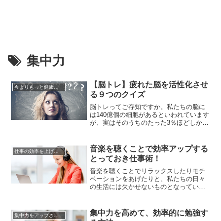
集中力
【脳トレ】疲れた脳を活性化させ
今よりもっと健康になる方法
る９つのクイズ
脳トレってご存知ですか。私たちの脳に
は140億個の細胞があるといわれています
が、実はそのうちのたった3％ほどしか使
わないといわれているのです。たとえ天
才といわれる人たちでさえも6％にとどま
るほどしか使っていません。それだけ私
音楽を聴くことで効率アップする
仕事の効率を上げる方法
たちは、脳細胞を使わずにいるわけです
とっておき仕事術！
が、残りの約90％を使うことは不可能で
も、脳を毎日どんどん使...
音楽を聴くことでリラックスしたりモチ
ベーションをあげたりと、私たちの日々
の生活には欠かせないものとなっていま
すよね。現在では研究によって、音楽は
楽しむだけでなく集中力を高めるもので
もあるとわかりBGMを流しながら仕事の
集中力を高めて、効率的に勉強す
集中力をアップさせる方法
効率を上げている会社も増えています。