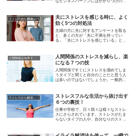
なビジネスパーソンにはかかりつけのカ
ウンセラーがいたり、夫婦間でトラブル
が発生すると2人で心理カウンセリングを
受けるなど、ごく普通に利用されていま
夫にストレスを感じる時に、よく
ストレスから解放させる方法
す。心理カウンセリングと聞くと、重度
効く5つの対処法
の精神病の人が受けるものだと思ってい
る人もいるかもしれませんが、心...
主婦の方に夫に対するアンケートを取る
と、多くの方が「夫に不満を持ってい
る」「夫にストレスを感じている」とい
う結果が出ました。夫のどういったとこ
ろがストレスになるかという質問に対し
て、「自分が家事をしているときにダラ
人間関係のストレスを減らし、楽
人間関係を改善する方法
ダラとしているとき」「都合のいいとき
になる７つの技
だけ育児に参加するところ」などといっ
た意見から「存在自体がストレス」と...
人間関係ですぐにストレスを溜めてしま
うタイプと聞くと自分のことだと思う人
は多いのではないでしょうか。一般的な
日本の会社で円滑な人間関係を築くこと
は非常に難しい事です。人間は一定上の
人数が集まるとグループや派閥を作る傾
ストレスフルな生活から抜け出す
ストレスから解放させる方法
向がありますし、とくに競争社会におい
６つの裏技！
ては妬みやひがみも生まれやすくなりま
す。そのため、人間関係でまったく...
仕事や学校で、日々我々は様々なストレ
スにさらされています。ストレスがたま
らないタイプの人や、自分なりのストレ
ス解消方法を持っている人はいいので
す。問題はストレス解消できずにため込
んでいるあなた。日々の小さなストレス
イライラ解消法を使って、一瞬で