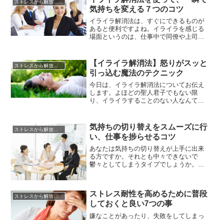
ストレスから解放させる方法
の蓄積は、放っておくと大変なことにな
気持ちを変える７つのコツ
りますよ！ストレスは精神だけを蝕むよ
うに考えられていますが、そうではあ...
イライラ解消法は、すぐにできるものが
あると便利ですよね。イライラを感じる
場面というのは、仕事中で同僚や上司が
一緒にいる場面や友人と一緒にいる時な
ど、すぐに一人になれない場合がほとん
どです。しかし、イライラ解消法という
【イライラ解消法】怒りがスッと
ストレスから解放させる方法
と、海や山、パワースポットなどに旅行
引っ込む魔法のテクニック
に行くなど、誰しもが当日中にできない
ことが多く、実用性がないと感じて...
今日は、イライラ解消法についてお伝え
します。よほどの聖人君子でもない限
り、イライラすることのない人なんてい
ません。特に、いろいろな価値観が複雑
に絡まりあった現代社会では人と人との
間のぶつかり合いを避けることができ
気持ちの切り替えをスムーズに行
ストレスから解放させる方法
ず、苛立つことがしょっちゅうです。仕
い、仕事を捗らせるコツ
事や家庭内、友人関係など、イライラが
発生する場所もどんどん増えつつあり
あなたは気持ちの切り替えが上手に出来
ま...
る方ですか。それとも中々できないで
鬱々としてしまうタイプでしょうか。ビ
ジネスの世界では厳しい現実がありま
す。そこには意欲的な人たちがいます。
仕事場の空気はぴんと張りつめていま
ストレス耐性を高めるために普段
す。ストレスに晒された環境。そして、
ストレスから解放させる方法
しておくと良い7つの事
時には仕事に追われて疲労困憊してしま
います。がんじがらめの精神状態。それ
嫌なことがあったり、失敗をしてしまっ
を...