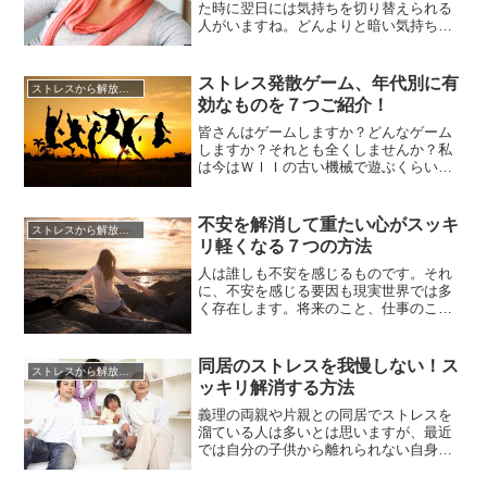
た時に翌日には気持ちを切り替えられる
人がいますね。どんよりと暗い気持ちの
ままストレスを抱えている自分とはどこ
が違うのでしょう。同じ状況でもストレ
スを感じる度合いは人それぞれですが、
ストレス発散ゲーム、年代別に有
ストレスから解放させる方法
同じようにストレスに対する耐性も人そ
効なものを７つご紹介！
れぞれです。ストレスに対する耐性が低
いといつまでも気持ちをすっきりと...
皆さんはゲームしますか？どんなゲーム
しますか？それとも全くしませんか？私
は今はＷＩＩの古い機械で遊ぶくらいで
しょうか。ゲームはストレス発散にはも
ってこいですよね？今回はそんなストレ
ス発散ゲームを集めてみました。どれも
不安を解消して重たい心がスッキ
ストレスから解放させる方法
爽快ポイントがあり、ストレスの溜まっ
リ軽くなる７つの方法
た身体を癒してくれたりすることでしょ
う。ゲームの持つ力について大いに...
人は誰しも不安を感じるものです。それ
に、不安を感じる要因も現実世界では多
く存在します。将来のこと、仕事のこ
と、結婚のこと、お金のこと、などな
ど…。そのため、不安を頻繁に感じる人
も少なくありません。不安という悪い感
同居のストレスを我慢しない！ス
ストレスから解放させる方法
情がひどくなると、心身ともに影響が出
ッキリ解消する方法
てきます。不安で何も手がつかなくな
る、集中しなけばいけないのに不安があ
義理の両親や片親との同居でストレスを
っ...
溜ている人は多いとは思いますが、最近
では自分の子供から離れられない自身の
親との同居のストレスで悩んでいる人も
増えています。自分の親だから楽なので