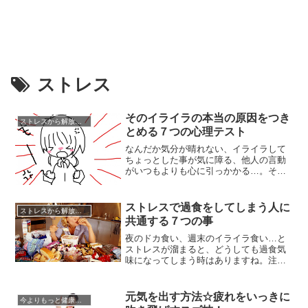
ストレス
そのイライラの本当の原因をつき
ストレスから解放させる方法
とめる７つの心理テスト
なんだか気分が晴れない、イライラして
ちょっとした事が気に障る、他人の言動
がいつもよりも心に引っかかる…。そん
な事ってありませんか？女性の場合は体
調の変化で気分が上下したりしやすいも
のです。しかし無意識の状態で何かイラ
ストレスで過食をしてしまう人に
ストレスから解放させる方法
イラの原因を溜め込んでいるのかも知れ
共通する７つの事
ません。特に思い当たるふしもないのに
イライラした状態が続くなら、自分...
夜のドカ食い、週末のイライラ食い…と
ストレスが溜まると、どうしても過食気
味になってしまう時はありますね。注意
しつつも、なかなか食べることがやめら
れない方は多いです。「また、食べてし
まった」「どうにかして過食を止めた
元気を出す方法☆疲れをいっきに
今よりもっと健康になる方法
い」このように考えつつも、なかなか実