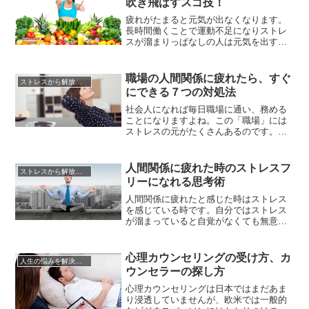
吹き飛ばすスゴ技！
現できていない方は多いでしょう。そこ
で、ストレスによる過食を解消する方...
疲れがたまると元気が出なくなります。
長時間働くことで運動不足になりストレ
スが溜まりっぱなしの人は元気を出すの
も一苦労。社会に出れば多少の無理は仕
方ないことだと、周囲に合わせて流され
るままに自分自身に無理をかけていませ
職場の人間関係に疲れたら、すぐ
ストレスから解放させる方法
んか？しかし疲労はその人によってそれ
にできる７つの対処法
ぞれ違うものです。疲れは心身のSOS。
このままではあなたは倒れてしま...
社会人になれば毎日職場に通い、務める
ことになりますよね。この「職場」には
ストレスの元がたくさんあるのです。現
代日本では特に、「職場での人間関係に
疲れた」という人が大勢います。就職す
るまで職場にはどんな人がいるのかわか
人間関係に疲れた時のストレスフ
ストレスから解放させる方法
りません。毎日行かなくてはならない職
リーになれる思考術
場で、気の合わない人と一緒に行動しな
くてはならないのは苦痛でしかあり...
人間関係に疲れたと感じた時はストレス
を感じている時です。自分ではストレス
が溜まっていると自覚がなくても無意識
のうちにストレスは溜まっていることは
多くあります。それに気づかずに無理を
して頑張り続けてしまうと、心の病気に
心理カウンセリングの受け方、カ
人生の悩みを解決する方法
なってしまうのです。人間関係に疲れた
ウンセラーの探し方
なと感じたら心が無理をしているサイン
だと考えて、自分自身で溜まったそ...
心理カウンセリングは日本ではまだあま
り浸透していませんが、欧米では一般的