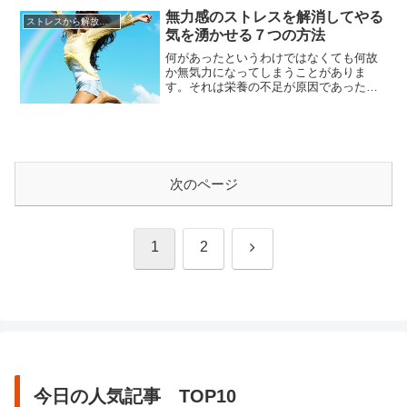
はないかと思いがちですが、お互いに年
無力感のストレスを解消してやる
ストレスから解放させる方法
を重ねるとそうもいかないようです。ま
気を湧かせる７つの方法
た、嫁姑問題はよく聞きますが、嫁と義
理父との間のストレスで悩んでいる...
何があったというわけではなくても何故
か無気力になってしまうことがありま
す。それは栄養の不足が原因であった
り、ストレスや疲労の蓄積が原因であっ
たりと理由は様々ですが、それを放置し
ていてはいけません。目標を乗り越えな
ければならない機会は人によって違いま
すが、全ての人にあるはずです。例えば
受験や部活、仕事や資格の取得など、
次のページ
目...
次
1
2
へ
今日の人気記事 TOP10