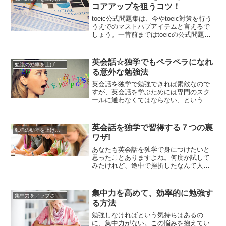
てしまう可能性があります。そこで、記
コアアップを狙うコツ！
憶力や思考力を使って、効率よい勉強法
を正しい方向でできるか、というこ...
toeic公式問題集は、今やtoeic対策を行う
うえでのマストハブアイテムと言えるで
しょう。一昔前まではtoeicの公式問題集
といったものはなく、また試験終了後に
問題用紙を持ち帰ることがなかったた
め、対策の立てづらさが指摘されてきま
英会話☆独学でもペラペラになれ
勉強の効率を上げる方法
した。しかし今ではtoeic公式問題集とい
る意外な勉強法
う力強い味方があるのです。とはいえ、
約200問...
英会話を独学で勉強できれば素敵なので
すが、英会話を学ぶためには専門のスク
ールに通わなくてはならない、というイ
メージがありますよね。英会話教室でで
きればネイティブの講師と練習をしてこ
そ英語を話せるようになる、という印象
英会話を独学で習得する７つの裏
勉強の効率を上げる方法
はまだまだ強く、「英会話を独学でなん
ワザ!
て無理だ」、ととらえられがちです。し
かしコツさえつかめば、英会話スキ...
あなたも英会話を独学で身につけたいと
思ったことありますよね。何度か試して
みたけれど、途中で挫折したなんて人も
多いのではないでしょうか。国際化が進
むなか、街で外国人を見かける機会が増
えました。道で外国人に声をかけられた
集中力を高めて、効率的に勉強す
集中力をアップさせる方法
こともしばしば。そのような機会がある
る方法
と、「もっと英語を話せるようになりた
い」と、考える人も多いはず。しか...
勉強しなければという気持ちはあるの
に、集中力がない。この悩みを抱えてい