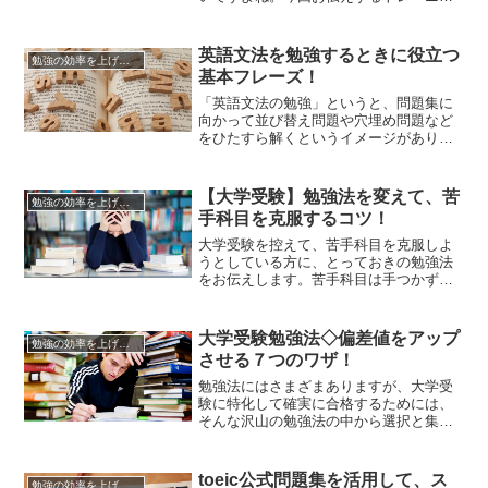
グ法は、難しいことをするわけでもな
く、これといった特別な方法ではありま
せん。誰にでもすぐに実行できる方法で
英語文法を勉強するときに役立つ
勉強の効率を上げる方法
す。日頃の自分の行動を少し気にかけ、
基本フレーズ！
整理し、それを分析し、実行するだけで
す。え？それだけ？と思われるかもし...
「英語文法の勉強」というと、問題集に
向かって並び替え問題や穴埋め問題など
をひたすら解くというイメージがありま
すよね。それはそれで力がつきますし、
パズル感覚で解いていけば楽しいのです
が、英語文法学習にはもう一つの方法が
【大学受験】勉強法を変えて、苦
勉強の効率を上げる方法
あります。「基本フレーズの習得」で
手科目を克服するコツ！
す。習いたい文法や会話表現などが詰ま
ったフレーズを覚えることにより、英...
大学受験を控えて、苦手科目を克服しよ
うとしている方に、とっておきの勉強法
をお伝えします。苦手科目は手つかず
で、得意科目ばかりを鍛錬してきた人に
とって、目を反らしたくなるばかりの苦
手分野。理数系が苦手という人もいれ
大学受験勉強法◇偏差値をアップ
勉強の効率を上げる方法
ば、英語が苦手という人もいます。しか
させる７つのワザ！
し苦手だからと言って目を背けてばかり
もいられませんよね。受験の日は刻一
勉強法にはさまざまありますが、大学受
刻...
験に特化して確実に合格するためには、
そんな沢山の勉強法の中から選択と集中
が要求されます。大学受験だからと、や
たらに時間をかけて何でも勉強すればよ
いということでは、とんだ周り道になっ
toeic公式問題集を活用して、ス
勉強の効率を上げる方法