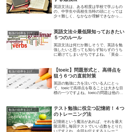
ないと前向きな気持ちになりません。そ
んな、英語の文法を辛く苦しく覚え...
英語文法は、ある程度は学校で学ぶもの
の、中学生や高校生当時の頭にとっては
少々難しく、なかなか理解できなかった
という人は少なくないですよね。また、
当時は英語文法をしっかりわかっていて
も、卒業と同時に忘れてしまったという
英語文法☆最低限知っておきたい
勉強の効率を上げる方法
ケースもあります。それでも、英語をマ
５つのルール
スターするためには、英語の文法は避け
て通れない道です。本当に英語を流...
英語文法は何だか難しそうで、英語を勉
強したいと思っても知らず知らずのうち
に避けてしまいがちですよね。「英会話
だけ勉強したい」、「英語の文法は実際
必要ないと思う・・・」と感じている人
も多いようです。しかし、本当にネイテ
【toeic】問題形式と、高得点を
勉強の効率を上げる方法
ィブと分かり合える英語力を身につけた
狙う６つの直前対策
いなら、文法の学習は必要不可欠。こち
らにとって英語の文法は難しいとは...
英語の勉強に力を注いでいる人にとっ
て、toeicで高得点を取ることは大きな目
標の一つですよね。toeicの問題は他の英
語試験に比べて問題の形式が定まってい
て、対策を立てやすくなっています。し
かし多くの受験生が、それでもなお攻略
テスト勉強に役立つ記憶術！４つ
勉強の効率を上げる方法
法を求めるほどに、toeicは難易度の高い
のトレーニング法
試験ですよね。そこで、今回はそんな
toeicの問題形...
記憶術という魔法があれば、それを最大
限活用し毎回テストでいい点数をとりた
いですよね。今回お伝えするトレーニン