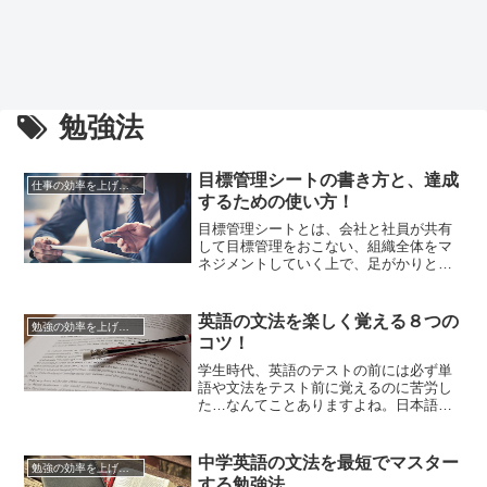
勉強法
目標管理シートの書き方と、達成
仕事の効率を上げる方法
するための使い方！
目標管理シートとは、会社と社員が共有
して目標管理をおこない、組織全体をマ
ネジメントしていく上で、足がかりとな
るもので、人事評価にも重要視されてい
る書類になります。とはいえ、日常の業
務をこなすことで忙しくしている立場
英語の文法を楽しく覚える８つの
勉強の効率を上げる方法
で、急に目標管理と言われても、そうス
コツ！
ラスラと作成できるわけではありません
よね。かといって、目標管理シートに...
学生時代、英語のテストの前には必ず単
語や文法をテスト前に覚えるのに苦労し
た…なんてことありますよね。日本語で
話せばいいじゃん、ここは日本なんだか
ら、と何かと理由をつけて避けてきた読
者の方も多いはずです。日本語と英語は
中学英語の文法を最短でマスター
勉強の効率を上げる方法
文法の順番が違うので、なおさら目的が
する勉強法