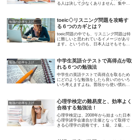
る人は決して少なくありません。集中し
なければと思えば思うほど、違うことが
したくなる。そういう人も多いのではな
いでしょうか。しかし、集中力があるか
toeic◇リスニング問題を攻略す
勉強の効率を上げる方法
どうかは、生まれつきのものではありま
る６つのカギとは？
せん。訓練したり環境を整えたりするこ
とで誰でも集中力を高めることは可能...
toeic問題の中でも、リスニング問題は特
に難しいと思われているイメージがあり
ます。というのも、日本人はそもそも英
語のリスニングが苦手だからです。ま
た、リーディング問題なら後から読み直
すことが可能なのですが、リスニングの
中学生英語☆テストで高得点が取
勉強の効率を上げる方法
場合はいったん聞き逃せばおしまい。セ
れる６つの勉強法
カンドチャンスのない一発勝負ですよ
ね。でも、そんなtoeicリス...
中学生の英語テストで高得点を取るため
にどのような勉強をしたら良いのかいろ
いろ考えますよね。普段から使い慣れて
いない英語は、日本人には苦手意識を持
っている人も多く、勉強が中々進まない
ものです。外国の文化や考え方など、情
心理学検定の難易度と、効率よく
勉強の効率を上げる方法
報が入ってくるだけでは「楽しそう」と
合格する勉強法！
思えても、実際、中学生の授業で「英
語」として勉強をしてみると「楽しい...
心理学検定は、2008年から始まった日本
心理学諸学会連合が主催となって取得で
きる心理学の資格です。１級、２級、特
１級があり、共通する科目を受験して、
科目ごとの点数により級が認定されると