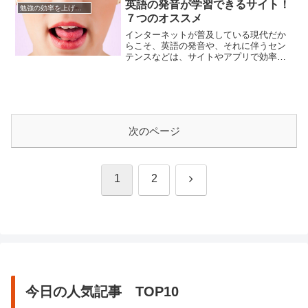
いう仕組みで資格取得ができます。受験
英語の発音が学習できるサイト！
勉強の効率を上げる方法
資格は全ての人に対してあるというのが
７つのオススメ
最大のメリットで、受験資格に大学での
単位取得を義務化していません...
インターネットが普及している現代だか
らこそ、英語の発音や、それに伴うセン
テンスなどは、サイトやアプリで効率的
に習得してしまいたいもの。そう、語学
の学習には発音は不可欠なものです。語
学というのは、机上の勉強だけでは使い
物になりません。それは、人々の生活か
ら生まれて動いているものだから。これ
からご紹介する７つの英語の発音が...
次のページ
次
1
2
へ
今日の人気記事 TOP10