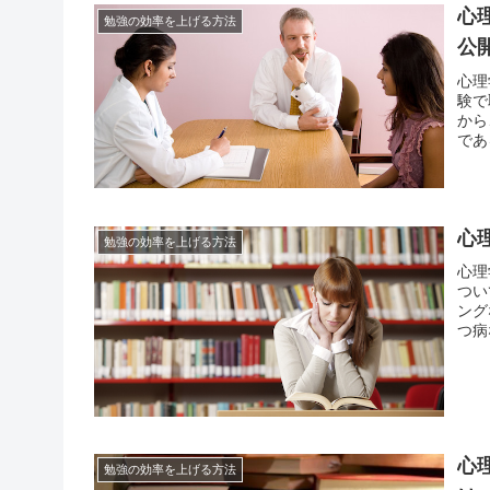
心
勉強の効率を上げる方法
公
心理
験で
から
であ
せん
もの
心
勉強の効率を上げる方法
心理
つい
ング
つ病
近の
り組
心
勉強の効率を上げる方法