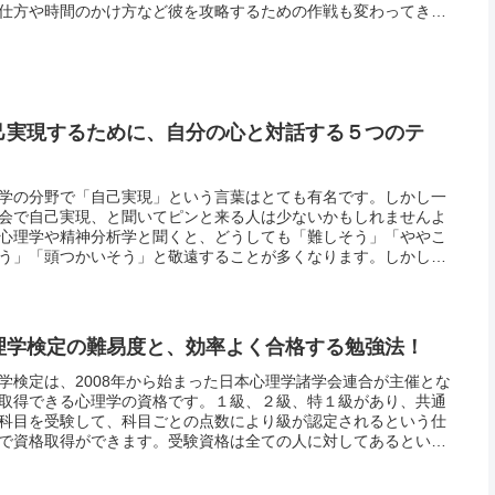
仕方や時間のかけ方など彼を攻略するための作戦も変わってきま
ね。そんな時に役立つのが行動心理学で恋愛中の彼のしぐさから
本音を...
己実現するために、自分の心と対話する５つのテ
！
学の分野で「自己実現」という言葉はとても有名です。しかし一
会で自己実現、と聞いてピンと来る人は少ないかもしれませんよ
心理学や精神分析学と聞くと、どうしても「難しそう」「ややこ
う」「頭つかいそう」と敬遠することが多くなります。しかし生
いく上で目標を持って、自分自身を高めていくことに焦点を当て
、自己...
理学検定の難易度と、効率よく合格する勉強法！
学検定は、2008年から始まった日本心理学諸学会連合が主催とな
取得できる心理学の資格です。１級、２級、特１級があり、共通
科目を受験して、科目ごとの点数により級が認定されるという仕
で資格取得ができます。受験資格は全ての人に対してあるという
最大のメリットで、受験資格に大学での単位取得を義務化してい
...