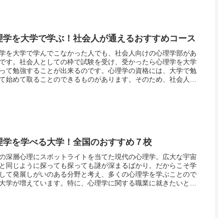
理学を大学で学ぶ！社会人が通えるおすすめコース
学を大学で学んでこなかった人でも、社会人向けの心理学部があ
です。社会人としての枠で試験を受け、受かったら心理学を大学
って勉強することが出来るのです。心理学の資格には、大学で勉
て始めて取ることのできるものがあります。そのため、社会人に
てから心理学関係の資格を取りたいと思った人は、以下に挙げる
のよう...
理学を学べる大学！全国のおすすめ７校
の深層心理にスポットライトを当てた現代の心理学。広大な宇宙
と同じように探っても探っても謎が深まるばかり。だからこそ学
して発展しがいのある分野と考え、多くの心理学を学ぶことので
大学が増えています。特に、心理学に関する職業に就きたいと願
者の増加に伴い、各大学でも心理学の専門分野を広げる活動が見
ます。...