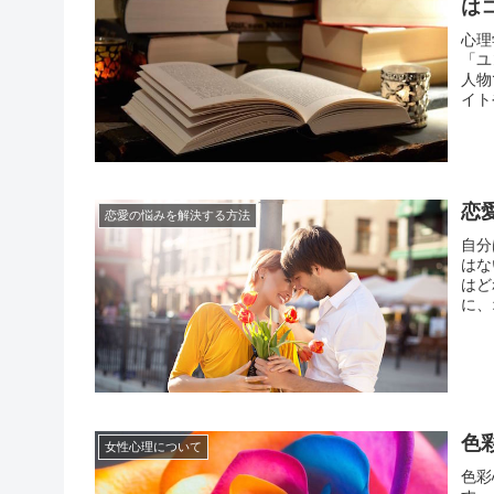
は
心理
「ユ
人物
イト
そこ
心理
恋
恋愛の悩みを解決する方法
自分
はな
はど
に、
方法
行動
色
女性心理について
色彩