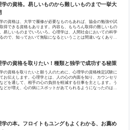
理学の資格。易しいものから難しいものまで一挙大
開
学の資格は、大学で履修が必要なものもあれば、協会の勉強や試
取得できる資格もあります。内容も、もちろん取得の難しいもの
、易しいものまでいろいろ。心理学は、人間社会においての科学
るので、知っておいて無駄になるということは間違いなくありま
。もし、興味があるのなら、どんなときでも踏み込んでみて良い
です。...
理学の資格を取りたい！種類と独学で成功する秘策
学の資格を取りたいと願う人のために、心理学の資格検定試験に
てお伝えします。心理学とは、人の心の内面を知り、カウンセリ
などを通して、相手の心の負担を軽減する仕事を主とします。う
などが増え、心の病にスポットがあてられるようになったのは最
事。ようやく人の心と向き合って、心の病気の治療に本格的に取
む体制...
理学の本。フロイトもユングもよくわかる、お薦め