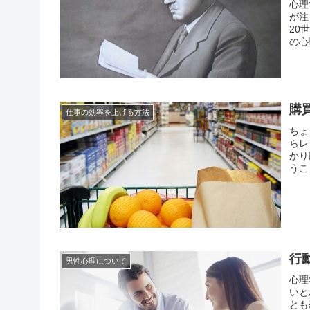
心理
が注
20
の心
を深
どとは
購
仕事の効率を上げる方法
ちょ
らレ
かり
うこ
が一
錯誤
行
男性心理について
心理
いと
とも