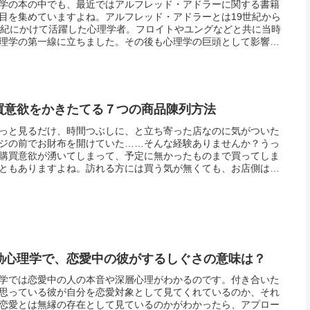
学の本の中でも、最近ではアルフレッド・アドラーに関する書籍
目を集めていますよね。アルフレッド・アドラーとは19世紀から
世紀にかけて活躍した心理学者。フロイトやユングなどと共に当時
理学の第一線に立ちました。その後も心理学の巨頭として影響力
め、今でも非常に敬愛される心理学者です。フロイトやユングな
...
買意欲をかきたてる７つの商品陳列方法
っと見るだけ、時間つぶしに、と立ち寄った店なのに気がついた
ジの前でお財布を開けていた……そんな経験ありませんか？うっ
購買意欲が湧いてしまって、予定に無かったものまで買ってしま
ともありますよね。訪れる方には買う気が無くても、お店側は客
旦足を踏み入れた以上、店を出るまでに何かを買わせたいと試行
してい...
動心理学で、恋愛中の彼がするしぐさの意味は？
学では恋愛中の人の本音や深層心理がわかるのです。付き合いた
思っている彼が自分を恋愛対象として見てくれているのか、それ
恋愛とは無縁の存在として見ているのかがわかったら、アプロー