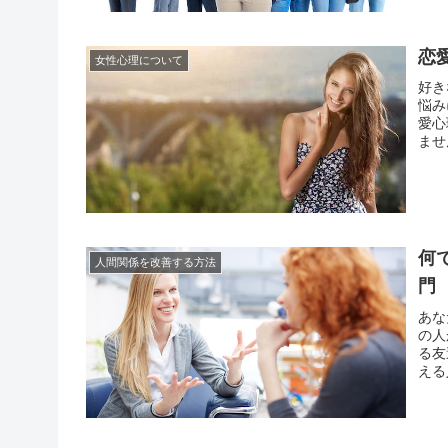
恋
女性心理について
好き
悩み
愛心
ませ
違い
すぐ
何
人間関係を改善する方法
門
あな
の人
る友
える
そう
ども