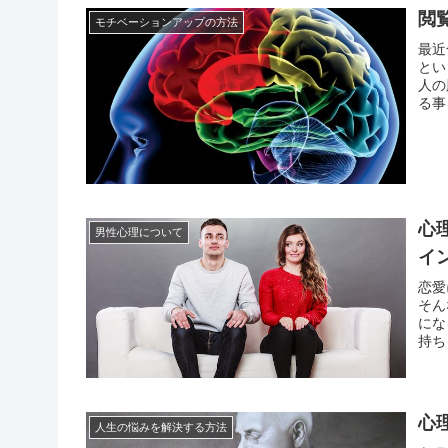
閲
モチベーションアップの方法
最近
とい
人の
る事
はモ
て、こ
心
男性心理について
イ
恋愛
そん
にな
持ち
り返
ば彼
心
人生の悩みを解決する方法