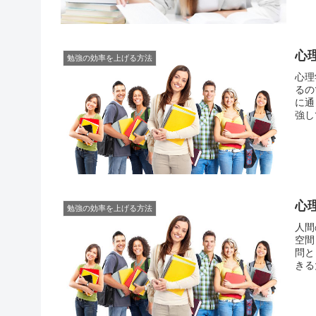
心
勉強の効率を上げる方法
心理
るの
に通
強し
なっ
大学
心
勉強の効率を上げる方法
人間
空間
問と
きる
う若
られ