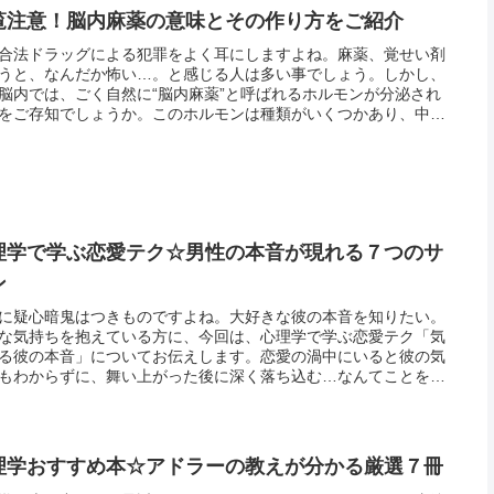
覧注意！脳内麻薬の意味とその作り方をご紹介
合法ドラッグによる犯罪をよく耳にしますよね。麻薬、覚せい剤
うと、なんだか怖い…。と感じる人は多い事でしょう。しかし、
脳内では、ごく自然に“脳内麻薬”と呼ばれるホルモンが分泌され
をご存知でしょうか。このホルモンは種類がいくつかあり、中に
ルヒネの6、5倍もの鎮静効果のあるホルモンもあるのです。そし
...
理学で学ぶ恋愛テク☆男性の本音が現れる７つのサ
ン
に疑心暗鬼はつきものですよね。大好きな彼の本音を知りたい。
な気持ちを抱えている方に、今回は、心理学で学ぶ恋愛テク「気
る彼の本音」についてお伝えします。恋愛の渦中にいると彼の気
もわからずに、舞い上がった後に深く落ち込む…なんてことを繰
してしまう事もあるでしょう。しかし冷静に、落ち着いて考えれ
の小さ...
理学おすすめ本☆アドラーの教えが分かる厳選７冊