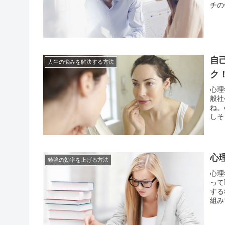
チの
すよ
彼の
自
人生の悩みを解決する方法
ク
心理
般社
ね。
しそ
きて
ると
心
勉強の効率を上げる方法
心理
って
する
組み
のが
ません