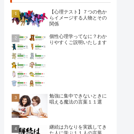
【心理テスト】７つの色か
らイメージする人物とその
関係
個性心理学ってなに？わか
りやすくご説明いたします
勉強に集中できないときに
唱える魔法の言葉１１選
継続は力なりを実践してき
た人に学ぶ１１人の言葉