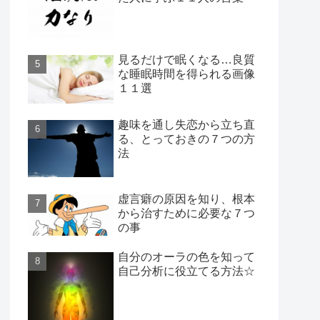
見るだけで眠くなる…良質
な睡眠時間を得られる画像
１１選
趣味を通し失恋から立ち直
る、とっておきの７つの方
法
虚言癖の原因を知り、根本
から治すために必要な７つ
の事
自分のオーラの色を知って
自己分析に役立てる方法☆