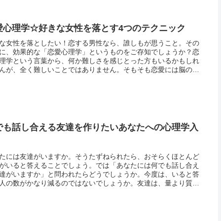
愛心理学☆好きな女性を落とす4つのテクニック
な女性を落としたい！恋する男性なら、誰しもが思うこと。その
に、効果的な「恋愛心理学」というものをご存知でしょうか？恋
理学という言葉から、何か難しさを感じとった方もいるかもしれ
んが、全く難しいことではありません。そもそも恋愛には脳の勘
という言葉もあるように、多少のテクニックが必要なもの。まっ
に！ス...
でも話し合える友達を作りたいあなたへの心理学入
たには友達がいますか。そうたずねられたら、おそらくほとんど
がいると答えることでしょう。では「あなたには何でも話し合え
達がいますか」と問われたらどうでしょうか。今度は、いると答
人の数がかなり減るのではないでしょうか。友達は、量より質。
思いながらも、なかなか本当の友達を作るのは難しい。また、子
の頃は...