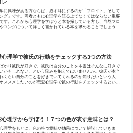
コレ
学に興味がある方ならば、必ず耳にするのが「フロイト」そして
ング」です。両者ともに心理学を語る上でなくてはならない重要
です。これから心理学を学ぼうと本を探している方も、当然フロ
やユングについて詳しく書かれている本を求めることでしょう。
で今回は、フロイトやユングの理論をわかりやすく解説している
学の本...
愛心理学で彼氏の行動をチェックする3つの方法
ばかり彼氏が好きで、彼氏は自分のことを本当はそんなに好きで
いかもしれない、という悩みを抱えてはいませんか。彼氏が本当
れくらい自分のことを好きでいてくれるのか知りたいという人
オススメしたいのが恋愛心理学で彼の行動をチェックするという
です。言葉は、嘘をつくことが可能ですが、恋愛心理学を用いて
を眺める...
彩心理学から学ぼう！７つの色が表す意味とは？
心理学をもとに、色の持つ意味や効果について解説していきま